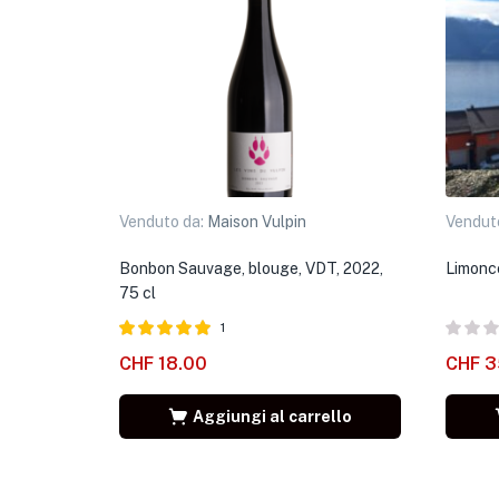
Venduto da:
Maison Vulpin
Vendut
Bonbon Sauvage, blouge, VDT, 2022,
Limonce
75 cl
1
Valutato
5.00
CHF
18.00
CHF
3
su 5
Aggiungi al carrello