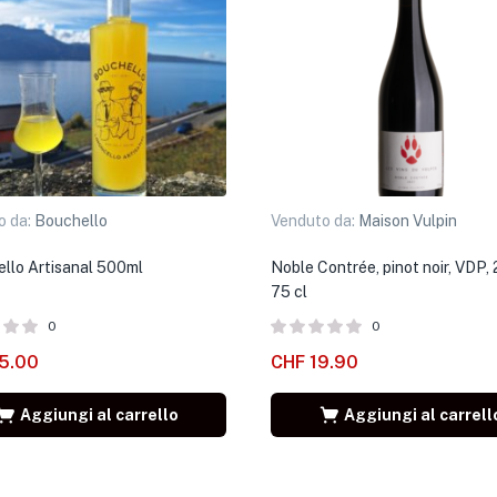
o da:
Bouchello
Venduto da:
Maison Vulpin
llo Artisanal 500ml
Noble Contrée, pinot noir, VDP,
75 cl
0
0
5.00
CHF
19.90
Aggiungi al carrello
Aggiungi al carrell