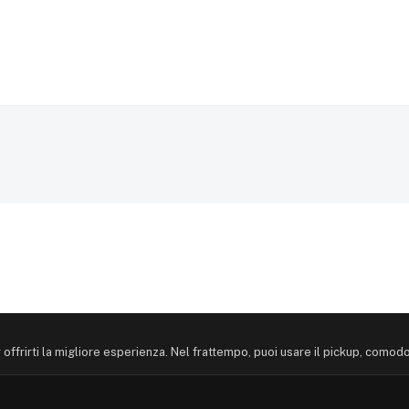
offrirti la migliore esperienza. Nel frattempo, puoi usare il pickup, comod