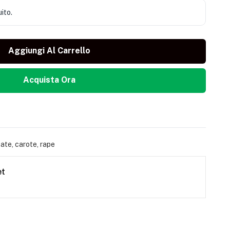
uito.
Aggiungi Al Carrello
Acquista Ora
ate, carote, rape
et