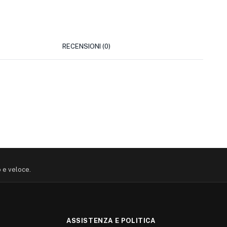
RECENSIONI (0)
P
o e veloce.
ASSISTENZA E POLITICA