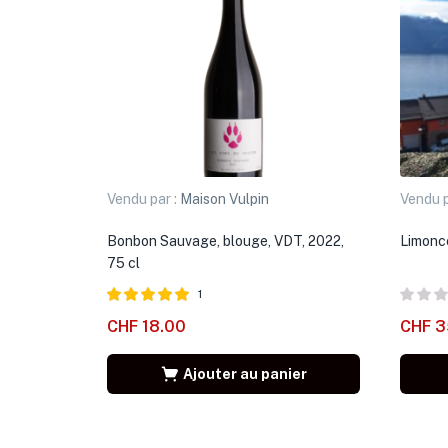
Vendu par :
Maison Vulpin
Vendu p
Bonbon Sauvage, blouge, VDT, 2022,
Limonce
75 cl
1
Note
5.00
CHF
18.00
CHF
3
sur 5
Ajouter au panier